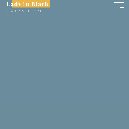
Lady in Black
Skip
BEAUTY & LIFESTYLE
to
content