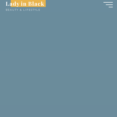
Lady in Black
Skip
BEAUTY & LIFESTYLE
to
content