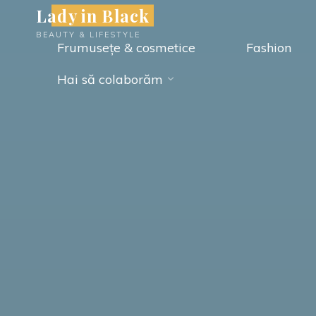
Skip
Lady in Black
to
BEAUTY & LIFESTYLE
Frumusețe & cosmetice
Fashion
content
Hai să colaborăm