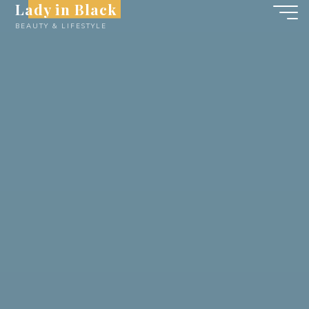
Lady in Black
Skip
BEAUTY & LIFESTYLE
to
content