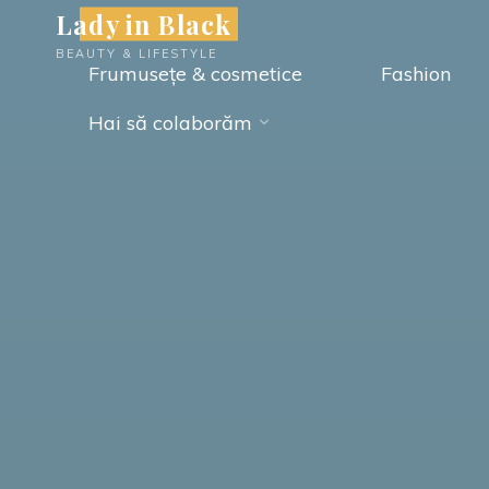
Skip
Lady in Black
to
BEAUTY & LIFESTYLE
Frumusețe & cosmetice
Fashion
content
Hai să colaborăm