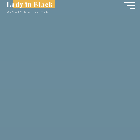
Lady in Black
Skip
BEAUTY & LIFESTYLE
to
content