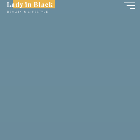
Lady in Black
Skip
BEAUTY & LIFESTYLE
to
content