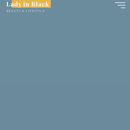
Lady in Black
Skip
BEAUTY & LIFESTYLE
to
content