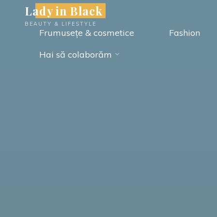
Skip
Lady in Black
to
BEAUTY & LIFESTYLE
Frumusețe & cosmetice
Fashion
content
Hai să colaborăm